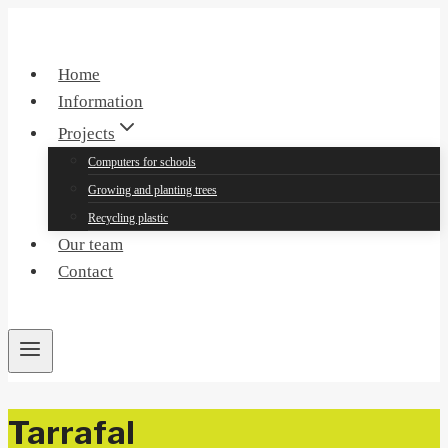
Skip
to
content
Home
Information
Projects
Computers for schools
Growing and planting trees
Recycling plastic
Our team
Contact
Tarrafal