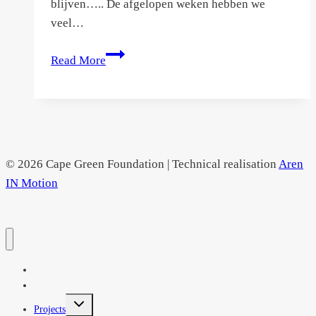
blijven….. De afgelopen weken hebben we
veel…
Verkennende
Read More
missie
© 2026 Cape Green Foundation | Technical realisation
Aren
IN Motion
Home
Information
Toggle
Projects
child